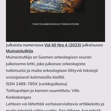
Julkaistu numerossa
Vol 40 Nro 4 (2023)
julkaisussa
Muinaistutkija
.
Muinaistutkija on Suomen arkeologisen seuran
julkaisema lehti, joka julkaisee arkeologista
tutkimusta ja muita arkeologiaan liittyviä tekstejä
ensisijaisesti kotimaisilla kielillä.
ISSN 2489-785X (verkkojulkaisu)
Taittopohjan ja kannen suunnittelu: Ville
Korkiakangas
Lehteen voi lähettää vertaisarvioitavia artikkeleita ja
muita tekstejä pitkin vuotta. Sen jälkeen, kun tekstit