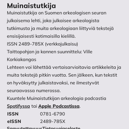
Viking Sail? F. Pritchard & J. P. Wild (eds) Northern
Muinaistutkija
archaeological textiles: NESAT VII: textile symposium
Muinaistutkija on Suomen arkeologisen seuran
in Edinburgh, 5th–7th May 1999 (Vol. 7): 70–74.
julkaisema lehti, joka julkaisee arkeologista
Oxford: Oxbow Books.
tutkimusta ja muita arkeologiaan liittyviä tekstejä
https://doi.org/10.2307/j.ctvh1dpt9.16
.
ensisijaisesti kotimaisilla kielillä.
Cooke, W. & Tavman-Yilmaz, M. 1999. Hand knitting,
ISSN 2489-785X (verkkojulkaisu)
frame knitting and rotary frame knitting in the 17th,
Taittopohjan ja kannen suunnittelu: Ville
18th and 19th centuries. A question of identification.
Korkiakangas
Textile history 30(2): 199–206.
Lehteen voi lähettää vertaisarvioitavia artikkeleita ja
https://doi.org/10.1179/004049699793710570
.
muita tekstejä pitkin vuotta. Sen jälkeen, kun tekstit
Decaleur, H. 2001. Technological transfer. History
on hyväksytty julkaistavaksi, ne ilmestyvät
and technology XXIII: 21–40.
seuraavassa numerossa.
English, W. 1969. The textile industry: an account of
Kuuntele Muinaistutkijan arkeologia podcastia
the early inventions of spinning, weaving, and
Spotifyssa
tai
Apple Podcastissa
.
knitting machines. Harlow: Longmans.
ISSN
0781-6790
Gernerd, E. 2015. Pulled Tight and Gleaming: The
eISSN
2489-785X
Stocking’s Position within Eighteenth-Century
Saavutettavuus
Tietosuojaseloste