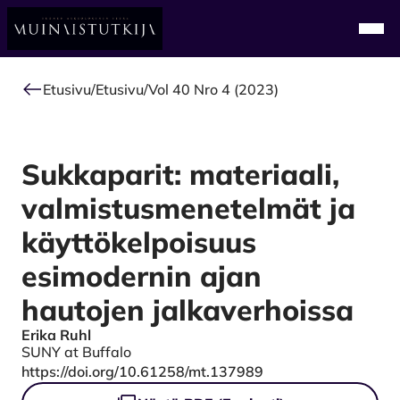
Alkuun
Navi
Etusivu
/
Etusivu
/
Vol 40 Nro 4 (2023)
Sukkaparit: materiaali,
valmistusmenetelmät ja
käyttökelpoisuus
esimodernin ajan
hautojen jalkaverhoissa
Erika Ruhl
Authors
SUNY at Buffalo
DOI
https://doi.org/10.61258/mt.137989
Tiedostot