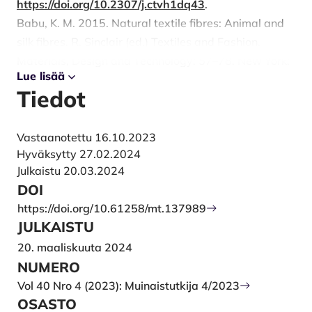
https://doi.org/10.2307/j.ctvh1dq43
.
Babu, K. M. 2015. Natural textile fibres: Animal and
silk fibres. R. Sinclair (ed.) Textiles and Fashion.
Materials, Design and Technology: 57–78. New York:
Lue lisää
Woodhead Publishing.
https://doi.org/10.1016/B978-
Tiedot
1-84569-931-4.00003-9
.
Barber, E. J. W. 1991. Prehistoric textiles: the
development of cloth in the Neolithic and Bronze
Vastaanotettu 16.10.2023
Hyväksytty 27.02.2024
Ages with special reference to the Aegean. Princeton,
Julkaistu 20.03.2024
New Jersey: Princeton University Press.
DOI
https://doi.org/10.2307/j.ctv1xp9q1s
.
https://doi.org/10.61258/mt.137989
Bender Jørgensen, L. 2007. Archaeological Textiles
JULKAISTU
between the Arts, Crafts and Science” A. Rast-Eicher
20. maaliskuuta 2024
& R. Windler (eds.) Archäologische Textilfunde –
NUMERO
Archaeological Textiles. NESAT IX: 8–11. Enneda:
Vol 40 Nro 4 (2023): Muinaistutkija 4/2023
ArcheoTex.
OSASTO
Buchli, V. 2007. Material culture: current problems. L.