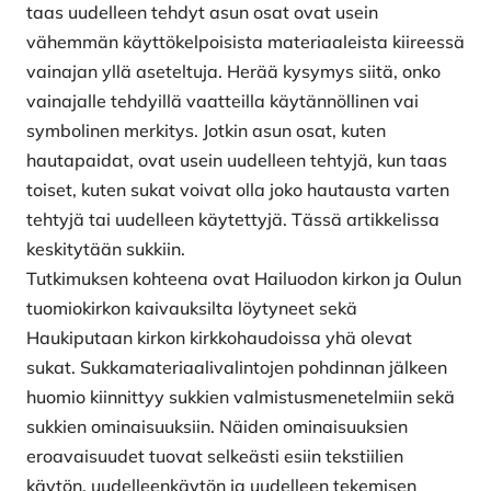
taas uudelleen tehdyt asun osat ovat usein
vähemmän käyttökelpoisista materiaaleista kiireessä
vainajan yllä aseteltuja. Herää kysymys siitä, onko
vainajalle tehdyillä vaatteilla käytännöllinen vai
symbolinen merkitys. Jotkin asun osat, kuten
hautapaidat, ovat usein uudelleen tehtyjä, kun taas
toiset, kuten sukat voivat olla joko hautausta varten
tehtyjä tai uudelleen käytettyjä. Tässä artikkelissa
keskitytään sukkiin.
Tutkimuksen kohteena ovat Hailuodon kirkon ja Oulun
tuomiokirkon kaivauksilta löytyneet sekä
Haukiputaan kirkon kirkkohaudoissa yhä olevat
sukat. Sukkamateriaalivalintojen pohdinnan jälkeen
huomio kiinnittyy sukkien valmistusmenetelmiin sekä
sukkien ominaisuuksiin. Näiden ominaisuuksien
eroavaisuudet tuovat selkeästi esiin tekstiilien
käytön, uudelleenkäytön ja uudelleen tekemisen