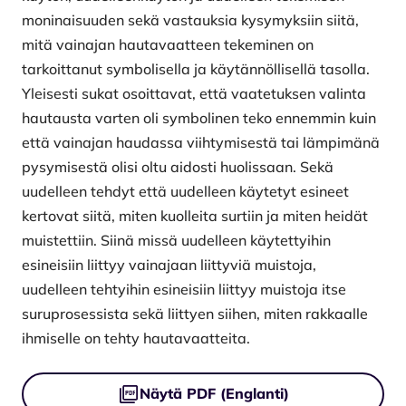
moninaisuuden sekä vastauksia kysymyksiin siitä,
mitä vainajan hautavaatteen tekeminen on
tarkoittanut symbolisella ja käytännöllisellä tasolla.
Yleisesti sukat osoittavat, että vaatetuksen valinta
hautausta varten oli symbolinen teko ennemmin kuin
että vainajan haudassa viihtymisestä tai lämpimänä
pysymisestä olisi oltu aidosti huolissaan. Sekä
uudelleen tehdyt että uudelleen käytetyt esineet
kertovat siitä, miten kuolleita surtiin ja miten heidät
muistettiin. Siinä missä uudelleen käytettyihin
esineisiin liittyy vainajaan liittyviä muistoja,
uudelleen tehtyihin esineisiin liittyy muistoja itse
suruprosessista sekä liittyen siihen, miten rakkaalle
ihmiselle on tehty hautavaatteita.
Tiedostot
Näytä PDF (Englanti)