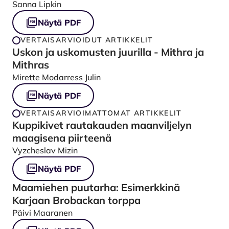
Sanna Lipkin
Näytä PDF
VERTAISARVIOIDUT ARTIKKELIT
Uskon ja uskomusten juurilla - Mithra ja
Mithras
Mirette Modarress Julin
Näytä PDF
VERTAISARVIOIMATTOMAT ARTIKKELIT
Kuppikivet rautakauden maanviljelyn
maagisena piirteenä
Vyzcheslav Mizin
Näytä PDF
Maamiehen puutarha: Esimerkkinä
Karjaan Brobackan torppa
Päivi Maaranen