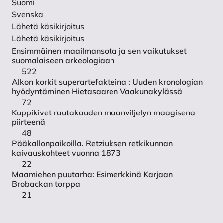
Suomi
Svenska
Lähetä käsikirjoitus
Lähetä käsikirjoitus
Ensimmäinen maailmansota ja sen vaikutukset
suomalaiseen arkeologiaan
522
Alkon korkit superartefakteina : Uuden kronologian
hyödyntäminen Hietasaaren Vaakunakylässä
72
Kuppikivet rautakauden maanviljelyn maagisena
piirteenä
48
Pääkallonpaikoilla. Retziuksen retkikunnan
kaivauskohteet vuonna 1873
22
Maamiehen puutarha: Esimerkkinä Karjaan
Brobackan torppa
21