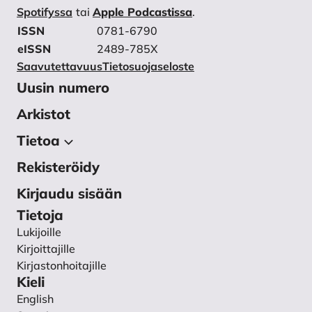
Spotifyssa
tai
Apple Podcastissa
.
ISSN
0781-6790
eISSN
2489-785X
Saavutettavuus
Tietosuojaseloste
Uusin numero
Arkistot
Tietoa
Rekisteröidy
Tietoa julkaisusta
Toimituskunta
Kirjaudu sisään
Käsikirjoitukset
Tietoja
Lukijoille
Ohjeet vertaisarvioijalle
Kirjoittajille
Tietosuojaseloste
Kirjastonhoitajille
Yhteystiedot
Kieli
English