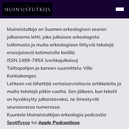
Alkuun
Navi
Muinaistutkija on Suomen arkeologisen seuran
julkaisema lehti, joka julkaisee arkeologista
tutkimusta ja muita arkeologiaan liittyviä tekstejä
ensisijaisesti kotimaisilla kielillä.
ISSN 2489-785X (verkkojulkaisu)
Taittopohjan ja kannen suunnittelu: Ville
Korkiakangas
Lehteen voi lähettää vertaisarvioitavia artikkeleita ja
muita tekstejä pitkin vuotta. Sen jälkeen, kun tekstit
on hyväksytty julkaistavaksi, ne ilmestyvät
seuraavassa numerossa.
Kuuntele Muinaistutkijan arkeologia podcastia
Spotifyssa
tai
Apple Podcastissa
.