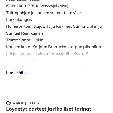
ISSN 2489-785X (verkkojulkaisu)
Taittopohjan ja kannen suunnittelu: Ville
Korkiakangas
Numeron toimittajat: Tuija Kirkinen, Sanna Lipkin ja
Samuel Reinikainen
Taitto: Sanna Lipkin
Kannen kuva: Karjaan Brobackan torpan pihapiirin
pohjoisreunassa oleva terassipelto. Kuva: P.
Maaranen 2021.
Lehteen voi lähettää vertaisarvioitavia artikkeleita ja
Lue lisää
muita tekstejä pitkin vuotta. Sen jälkeen, kun tekstit
on hyväksytty julkaistavaksi, ne ilmestyvät
seuraavassa mahdollisessa numerossa.
Kuuntele Muinaistutkijan arkeologia
podcastia
Spotifyssa
tai
Apple Podcastissa
.
PÄÄKIRJOITUS
Löydetyt aarteet ja rikolliset tarinat