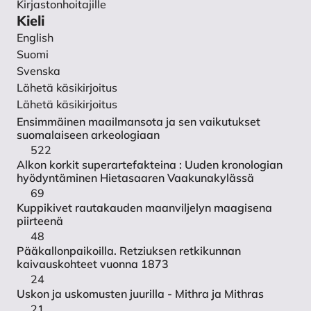
Kirjastonhoitajille
ongelmaperustaista koulutusta rakentavassa
Yhteystiedot
Kieli
yhteistyössä. Esimerkkitapauksena fysioterapeuttien
English
koulutus. Aikuiskasvatus 2/2006: 84–95.
Suomi
Svenska
Maaranen, P. 2024. Kuinka emäntä odotti ja imetti?
Lähetä käsikirjoitus
Käytännön kokeiluja ja kokemuksia äitiydestä
Lähetä käsikirjoitus
rautakauden naisen puvussa. H. Etu-Sihvola, U.
Ensimmäinen maailmansota ja sen vaikutukset
Moilanen & J. Therus (toim.), Luihin ja ytimiin.
suomalaiseen arkeologiaan
Tutkimuksia ja tulkintoja Euran Luistarin kalmistosta. I
522
Alkon korkit superartefakteina : Uuden kronologian
märg och ben. Studier och tolkningar kring Luistari
hyödyntäminen Hietasaaren Vaakunakylässä
gravfält i Eura: 197–206. Turku: Sigillum.
69
Martínez, M. E. M. 2023. The Nursing Madonna in the
Kuppikivet rautakauden maanviljelyn maagisena
piirteenä
Middle Ages: An Interdisciplinary Study. Religions
48
14(5): 568.
https://doi.org/10.3390/rel14050568
.
Pääkallonpaikoilla. Retziuksen retkikunnan
Mathieu, J. R. 2002. Introduction – experimental
kaivauskohteet vuonna 1873
archaeology: replicating past objects, behaviors, and
24
Uskon ja uskomusten juurilla - Mithra ja Mithras
processes. J. R. Mathieu (toim.) Experimental
21