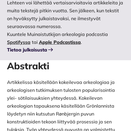
Lehteen voi lähettää vertaisarvioitavia artikkeleita ja
muita tekstejä pitkin vuotta. Sen jälkeen, kun tekstit
on hyväksytty julkaistavaksi, ne ilmestyvät
seuraavassa numerossa.
Kuuntele Muinaistutkijan arkeologia podcastia
Spotifyssa
tai
Apple Podcastissa
.
Tietoa julkaisusta
Abstrakti
Artikkelissa käsitellään kokeilevaa arkeologiaa ja
arkeologisen tutkimuksen tulosten popularisointia
ylei- sötilaisuuksien yhteydessä. Kokeilevan
arkeologian tapauksena käsitellään Grönlannista
löydetyn niin kutsutun Rønbjergin puvun
konstruktioiden tekoon liittyvää prosessia ja sen
tuloksia. Työn yhteydessä puvusta on valmistettu