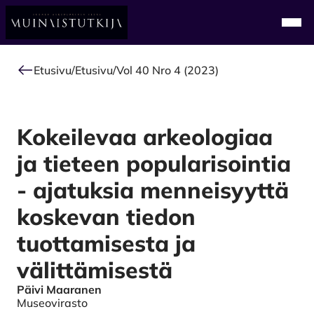
Alkuun
Navi
Etusivu
/
Etusivu
/
Vol 40 Nro 4 (2023)
Kokeilevaa arkeologiaa
ja tieteen popularisointia
- ajatuksia menneisyyttä
koskevan tiedon
tuottamisesta ja
välittämisestä
Päivi Maaranen
Authors
Museovirasto