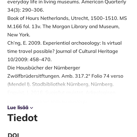
everyday life in living museums. American Quarterly
34(3): 290–306.
Book of Hours Netherlands, Utrecht, 1500-1510. MS
M.166 fol. 13v. The Morgan Library and Museum,
New York.
Ch’ng, E. 2009. Experiential archaeology: Is virtual
time travel possible? Journal of Cultural Heritage
10/2009: 458–470.
Die Hausbücher der Nürnberger
Zwölfbrüdersitftungen. Amb. 317.2° Folio 74 verso
(Mendel I). Stadbibliothek Nürnberg, Nürnberg.
Enqvist, J. 2016. Suojellut muistot. Arkeologisen
perinnön hallinnan kieli, käsitteet ja
Lue lisää
ideologia. Akateeminen väitöskirja, Helsingin
Tiedot
yliopisto. Helsinki: Unigrafia.
Flores, J. R. 2013. Experimental Archaeology: an
ethnography of its perceived value and impact in
DOI