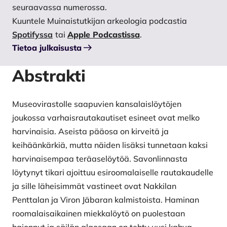
seuraavassa numerossa.
Kuuntele Muinaistutkijan arkeologia podcastia
Spotifyssa
tai
Apple Podcastissa
.
Tietoa julkaisusta
Abstrakti
Museovirastolle saapuvien kansalaislöytöjen
joukossa varhaisrautakautiset esineet ovat melko
harvinaisia. Aseista pääosa on kirveitä ja
keihäänkärkiä, mutta näiden lisäksi tunnetaan kaksi
harvinaisempaa teräaselöytöä. Savonlinnasta
löytynyt tikari ajoittuu esiroomalaiselle rautakaudelle
ja sille läheisimmät vastineet ovat Nakkilan
Penttalan ja Viron Jäbaran kalmistoista. Haminan
roomalaisaikainen miekkalöytö on puolestaan
hajonnut ja säilän alaosaan on tehty uusi kahva.