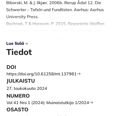
Biborski, M. & J. Ilkjær. 2006b. Illerup Ådal 12. Die
Schwerter – Tafeln und Fundlisten. Aarhus: Aarhus
University Press.
Bochnak, T & Harasim. P. 2015. Reparierte Waffen
der vorrömischen Eisenzeit in der Przeworsk- und
Oksywie-Kultur. Archäologisches Korrespondenzblatt
Lue lisää
Jahrgang 45: 519–533.
Tiedot
Lang, V. 2007. The Bronze and the Early Iron Ages in
Estonia. Estonian Archaeology 3. Tartto: Tartu
University Press.
DOI
Luoto, J. 2004. Hiukkasaari Vammala – Tyrvää.
https://doi.org/10.61258/mt.137981
Linnoitetun asuinpaikan tutkimus. Tyrvään seudun
JULKAISTU
Kotiseutuyhdistyksen julkaisuja LXXXVI. Tyrvää:
27. toukokuuta 2024
Tyrvään seudun kotiseutuyhdistys.
NUMERO
Miks, C. 2007a. Studien zur römischen
Vol 41 Nro 1 (2024): Muinaistutkija 1/2024
Schwertbewaffnung in der Kaiserzeit. Text. Kölner
OSASTO
Studien zur Archäologie der Römischen Provinzen,