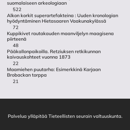
suomalaiseen arkeologiaan
522
Alkon korkit superartefakteina : Uuden kronologian
hyödyntäminen Hietasaaren Vaakunakylässä
72
Kuppikivet rautakauden maanviljelyn maagisena
piirteenä
48
Pääkallonpaikoilla. Retziuksen retkikunnan
kaivauskohteet vuonna 1873
22
Maamiehen puutarha: Esimerkkinä Karjaan
Brobackan torppa
21
Palvelua ylläpitää
Tieteellisten seurain valtuuskunta
.