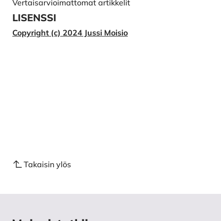
Vertaisarvioimattomat artikkelit
Band 8. Rahden: Verlag Marie Leidorf.
LISENSSI
Miks, C. 2007b. Studien zur römischen
Copyright (c) 2024 Jussi Moisio
Schwertbewaffnung in der Kaiserzeit. Katalog und
Tafeln. Kölner Studien zur Archäologie der Römischen
Provinzen, Band 8. Rahden: Verlag Marie Leidorf.
Mäkivuoti, M. 1996. Oulun Kaakkurin Välikankaan
kalmisto. Lisensiaatintutkielma, arkeologia, Oulun
yliopisto.
Peets, J. 2003a. The Power of Iron. Muinasaja teadus
12. Tallinna: Institute of History.
Peets, J. 2003b. Koos rauaga läbi aastatuhandete. V.
Lang & Ülle Tamla (toim.) Arheoloogiga
Takaisin ylös
läänemeremaades. Uurimusi Jûri Seliranna auks.
Muinasaja teadus 13. Tallinna: Institute of History.
Poutiainen, H. 1989. Savonranta Orivesi Paasselkä
Ketvele Arkeologisen kohteen tarkastus.