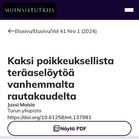
Alkuun
Navi
Etusivu
/
Etusivu
/
Vol 41 Nro 1 (2024)
Kaksi poikkeuksellista
teräaselöytöä
vanhemmalta
rautakaudelta
Jussi Moisio
Authors
Turun yliopisto
DOI
https://doi.org/10.61258/mt.137981
Tiedostot
Näytä PDF