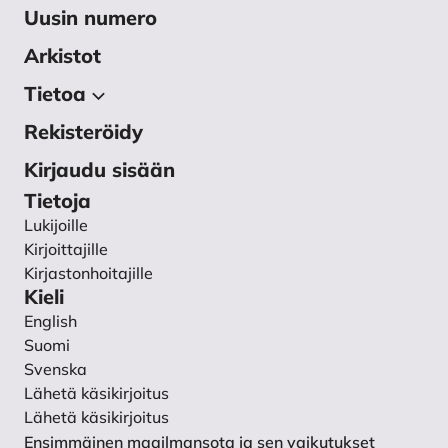
Uusin numero
Arkistot
Tietoa
Rekisteröidy
Tietoa julkaisusta
Toimituskunta
Kirjaudu sisään
Käsikirjoitukset
Tietoja
Lukijoille
Ohjeet vertaisarvioijalle
Kirjoittajille
Tietosuojaseloste
Kirjastonhoitajille
Yhteystiedot
Kieli
English
Suomi
Svenska
Lähetä käsikirjoitus
Lähetä käsikirjoitus
Ensimmäinen maailmansota ja sen vaikutukset