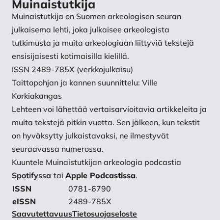
Muinaistutkija
Muinaistutkija on Suomen arkeologisen seuran
julkaisema lehti, joka julkaisee arkeologista
tutkimusta ja muita arkeologiaan liittyviä tekstejä
ensisijaisesti kotimaisilla kielillä.
ISSN 2489-785X (verkkojulkaisu)
Taittopohjan ja kannen suunnittelu: Ville
Korkiakangas
Lehteen voi lähettää vertaisarvioitavia artikkeleita ja
muita tekstejä pitkin vuotta. Sen jälkeen, kun tekstit
on hyväksytty julkaistavaksi, ne ilmestyvät
seuraavassa numerossa.
Kuuntele Muinaistutkijan arkeologia podcastia
Spotifyssa
tai
Apple Podcastissa
.
ISSN
0781-6790
eISSN
2489-785X
Saavutettavuus
Tietosuojaseloste