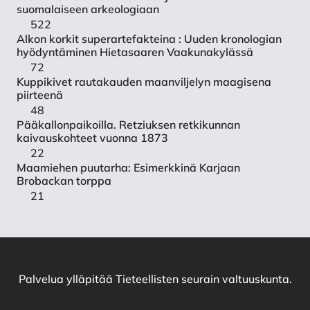
suomalaiseen arkeologiaan
522
Alkon korkit superartefakteina : Uuden kronologian
hyödyntäminen Hietasaaren Vaakunakylässä
72
Kuppikivet rautakauden maanviljelyn maagisena
piirteenä
48
Pääkallonpaikoilla. Retziuksen retkikunnan
kaivauskohteet vuonna 1873
22
Maamiehen puutarha: Esimerkkinä Karjaan
Brobackan torppa
21
Palvelua ylläpitää
Tieteellisten seurain valtuuskunta
.