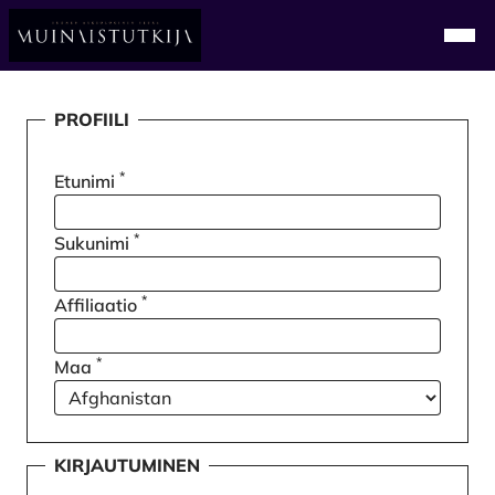
Alkuun
Navi
Rekisteröidy
PROFIILI
*
Etunimi
*
Sukunimi
*
Affiliaatio
*
Maa
KIRJAUTUMINEN