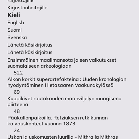
Kirjoittajille
Tietosuojaseloste
Kirjastonhoitajille
Yhteystiedot
Kieli
English
Suomi
Svenska
Lähetä käsikirjoitus
Lähetä käsikirjoitus
Ensimmäinen maailmansota ja sen vaikutukset
suomalaiseen arkeologiaan
522
Alkon korkit superartefakteina : Uuden kronologian
hyödyntäminen Hietasaaren Vaakunakylässä
69
Kuppikivet rautakauden maanviljelyn maagisena
piirteenä
48
Pääkallonpaikoilla. Retziuksen retkikunnan
kaivauskohteet vuonna 1873
24
Uskon ja uskomusten juurilla - Mithra ja Mithras