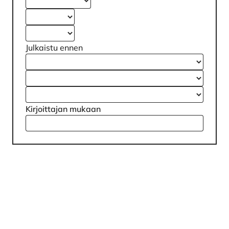
Kuukausi
Päivä
Julkaistu ennen
Vuosi
Kuukausi
Päivä
Kirjoittajan mukaan