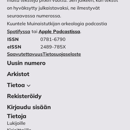
muita tekstejä pitkin vuotta. Sen jälkeen, kun tekstit
on hyväksytty julkaistavaksi, ne ilmestyvät
seuraavassa numerossa.
Kuuntele Muinaistutkijan arkeologia podcastia
Spotifyssa
tai
Apple Podcastissa
.
ISSN
0781-6790
eISSN
2489-785X
Saavutettavuus
Tietosuojaseloste
Uusin numero
Arkistot
Tietoa
Rekisteröidy
Tietoa julkaisusta
Toimituskunta
Kirjaudu sisään
Käsikirjoitukset
Tietoja
Lukijoille
Ohjeet vertaisarvioijalle