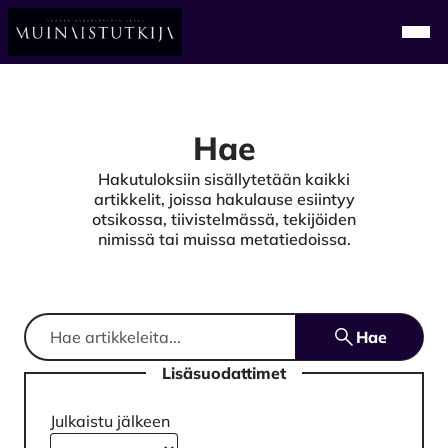
Alkuun
Navi
Hae
Hakutuloksiin sisällytetään kaikki
artikkelit, joissa hakulause esiintyy
otsikossa, tiivistelmässä, tekijöiden
nimissä tai muissa metatiedoissa.
Hae
Lisäsuodattimet
Julkaistu jälkeen
Vuosi