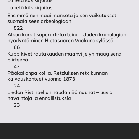
Lähetä käsikirjoitus
Ensimmäinen maailmansota ja sen vaikutukset
suomalaiseen arkeologiaan
522
Alkon korkit superartefakteina : Uuden kronologian
hyödyntäminen Hietasaaren Vaakunakylässä
66
Kuppikivet rautakauden maanviljelyn maagisena
piirteenä
47
Pääkallonpaikoilla. Retziuksen retkikunnan
kaivauskohteet vuonna 1873
24
Liedon Ristinpellon haudan 86 nauhat – uusia
havaintoja ja ennallistuksia
23