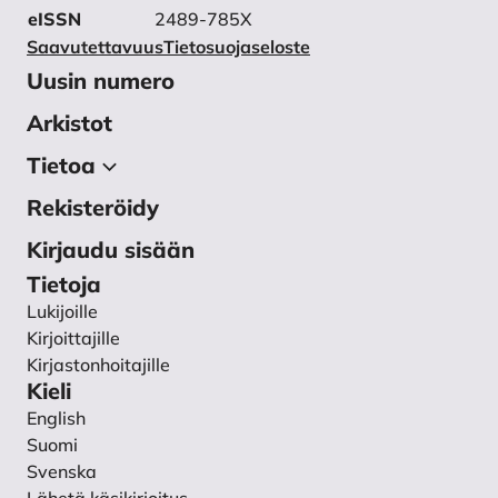
eISSN
2489-785X
Saavutettavuus
Tietosuojaseloste
Uusin numero
Arkistot
Tietoa
Rekisteröidy
Tietoa julkaisusta
Toimituskunta
Kirjaudu sisään
Käsikirjoitukset
Tietoja
Lukijoille
Ohjeet vertaisarvioijalle
Kirjoittajille
Tietosuojaseloste
Kirjastonhoitajille
Yhteystiedot
Kieli
English
Suomi
Svenska
Lähetä käsikirjoitus