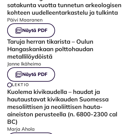
satakunta vuotta tunnetun arkeologisen
kohteen uudelleentarkastelu ja tulkinta
Päivi Maaranen
Näytä PDF
Taruja herran tikarista – Oulun
Hangaskankaan polttohaudan
metallilöydöistä
Janne Ikäheimo
Näytä PDF
LEKTIO
Kuolema kivikaudella – haudat ja
hautaustavat kivikauden Suomessa
mesoliittisen ja neoliittisen hauta-
aineiston perusteella (n. 6800-2300 cal
BC)
Marja Ahola