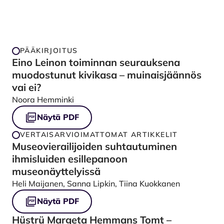
PÄÄKIRJOITUS
Eino Leinon toiminnan seurauksena
muodostunut kivikasa – muinaisjäännös
vai ei?
Noora Hemminki
Näytä PDF
VERTAISARVIOIMATTOMAT ARTIKKELIT
Museovierailijoiden suhtautuminen
ihmisluiden esillepanoon
museonäyttelyissä
Heli Maijanen, Sanna Lipkin, Tiina Kuokkanen
Näytä PDF
Hüstrü Margeta Hemmans Tomt –