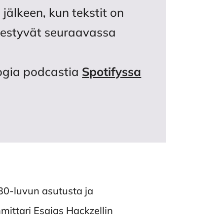
 jälkeen, kun tekstit on
lmestyvät seuraavassa
logia podcastia
Spotifyssa
730-luvun asutusta ja
ittari Esaias Hackzellin