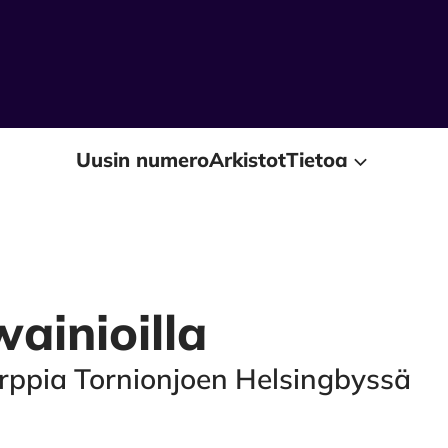
Uusin numero
Arkistot
Tietoa
wainioilla
torppia Tornionjoen Helsingbyssä