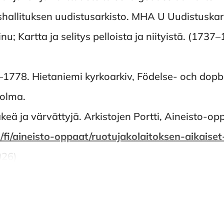
hallituksen uudistusarkisto. MHA U Uudistuskarta
nu; Kartta ja selitys pelloista ja niityistä. (1737–
1–1778. Hietaniemi kyrkoarkiv, Födelse- och do
holma.
eä ja värvättyjä. Arkistojen Portti, Aineisto-opp
to.fi/fi/aineisto-oppaat/ruotujakolaitoksen-ai
026)
 metod. En översikt med exempel från historisk g
435.
ri och Kainuunkylä – medeltida boplatser i Torned