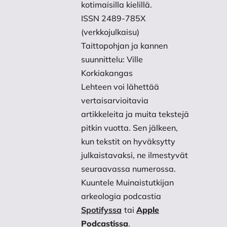
Pääkkönen, L. 1900. Selonteko 
kotimaisilla kielillä.
ISSN 2489-785X
Historiallisen Seuran toimesta 
(verkkojulkaisu)
https://www.kyppi.fi/palvelu
Taittopohjan ja kannen
suunnittelu: Ville
Saloheimo, V. 1990. Savo Suurv
Korkiakangas
Kustannuskiila Oy.
Lehteen voi lähettää
vertaisarvioitavia
Sarkkinen, M. 2001. Ylitornio. 
artikkeleita ja muita tekstejä
Museovirasto, Helsinki.
pitkin vuotta. Sen jälkeen,
kun tekstit on hyväksytty
Simonen, V. 1936. Suomen miest
julkaistavaksi, ne ilmestyvät
nimistössämme. Hakkapeliitta
seuraavassa numerossa.
Kuuntele Muinaistutkijan
Skjöldebrand, A. F. 1799. Loh
arkeologia podcastia
HK10000:4122.14. Museovirasto
Spotifyssa
tai
Apple
Podcastissa
.