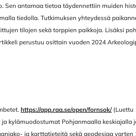
. Sen antamaa tietoa täydennettiin muiden histor
malla tiedolla. Tutkimuksen yhteydessä paikan
kittujen tilojen sekä torppien paikkoja. Lisäksi po
rtikkeli perustuu osittain vuoden 2024 Arkeologi
mbetet.
https://app.raa.se/open/fornsok/
(Luettu 
 ja kylämuodostumat Pohjanmaalla keskiajalla j
njako- ja karttatieteitä sekä geodesiaa varten