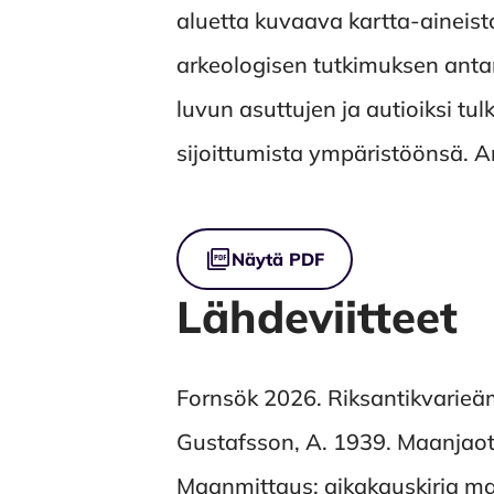
aluetta kuvaava kartta-aineisto
arkeologisen tutkimuksen anta
luvun asuttujen ja autioiksi tul
sijoittumista ympäristöönsä. A
Tiedostot
Näytä PDF
Lähdeviitteet
Fornsök 2026. Riksantikvarieä
Gustafsson, A. 1939. Maanjaot
Maanmittaus: aikakauskirja maa