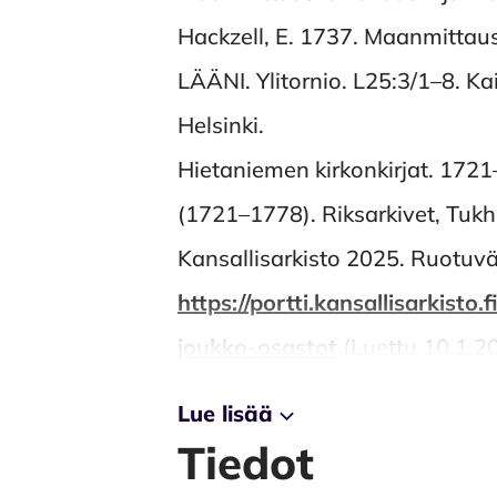
Hackzell, E. 1737. Maanmittaus
LÄÄNI. Ylitornio. L25:3/1–8. Kai
Helsinki.
Hietaniemen kirkonkirjat. 172
(1721–1778). Riksarkivet, Tuk
Kansallisarkisto 2025. Ruotuväk
https://portti.kansallisarkis
joukko-osastot
(Luettu 10.1.2
Karsvall, O. 2013. Retrogressiv
Lue lisää
Historisk tidskrift 133(3): 411–
Tiedot
Koivunen, P. 1977. Oravaisensaa