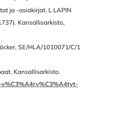
t ja -asiakirjat. L LAPIN
1737). Kansallisarkisto,
pböcker, SE/HLA/1010071/C/1
aat. Kansallisarkisto.
kaiset-v%C3%A4rv%C3%A4tyt-
eografi och agrarhistoria.
alen. Historisk tidskrift för