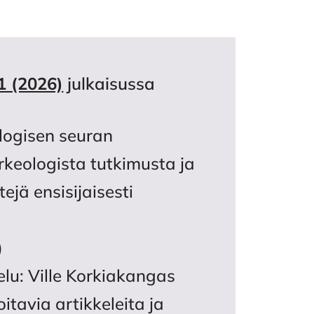
1 (2026)
julkaisussa
logisen seuran
arkeologista tutkimusta ja
ejä ensisijaisesti
)
elu: Ville Korkiakangas
oitavia artikkeleita ja