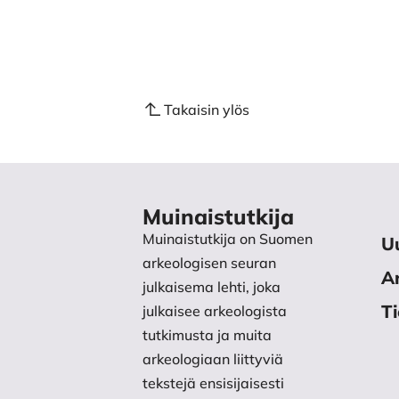
8 Oulun läänin maakirja (1820–1
Paikkatietoikkuna 2025. MapA
(Luettu 3.5.2025)
Takaisin ylös
Peruskartta. 1979. Vanhat pain
https://vanhatpainetutkartat.m
Pitäjänkartta. 1945a. Maanmitta
Muinaistutkija
2613 07 Ia.* -/- - Ylitornio (--).
Muinaistutkija on Suomen
U
Pitäjänkartta. 1945b. Maanmitta
arkeologisen seuran
Ar
julkaisema lehti, joka
2613 08 Ia.* -/- - Ylitornio (--).
T
julkaisee arkeologista
Pitäjänkartta. 1945c. Maanmitta
tutkimusta ja muita
arkeologiaan liittyviä
2613 10 Ia.* -/- -_1 Ylitornio (--
tekstejä ensisijaisesti