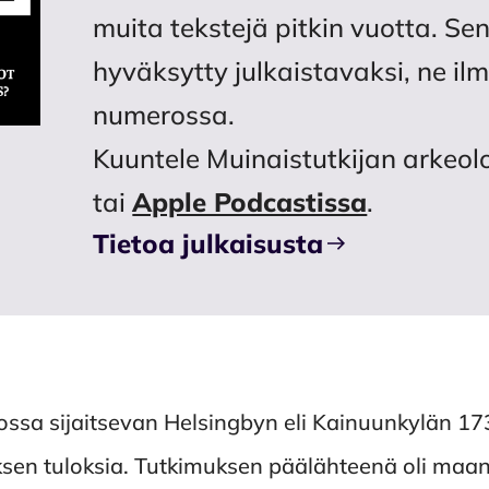
muita tekstejä pitkin vuotta. Sen
hyväksytty julkaistavaksi, ne i
numerossa.
Kuuntele Muinaistutkijan arkeo
tai
Apple Podcastissa
.
Tietoa julkaisusta
niossa sijaitsevan Helsingbyn eli Kainuunkylän 1
sen tuloksia. Tutkimuksen päälähteenä oli maanm