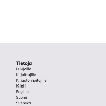
tta.paikkatietoikkuna.fi/
.
elma). Ia.* Pitäjänkartasto.
Tietoja
Lukijoille
elma). Ia.* Pitäjänkartasto.
Kirjoittajille
Kirjastonhoitajille
Kieli
elma). Ia.* Pitäjänkartasto.
English
Suomi
Svenska