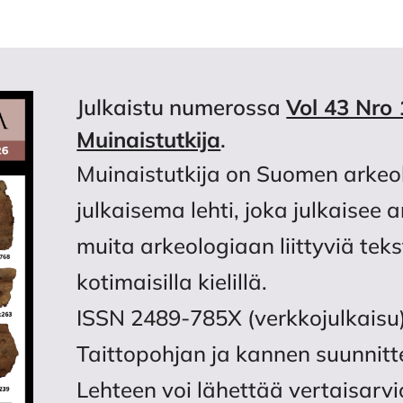
Julkaistu numerossa
Vol 43 Nro 
Muinaistutkija
.
Muinaistutkija on Suomen arkeo
julkaisema lehti, joka julkaisee 
muita arkeologiaan liittyviä tekst
kotimaisilla kielillä.
ISSN 2489-785X (verkkojulkaisu
Taittopohjan ja kannen suunnitt
Lehteen voi lähettää vertaisarvi