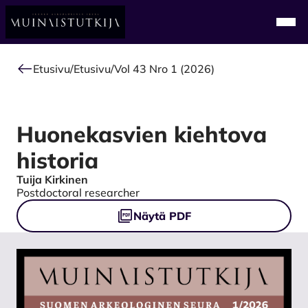
Alkuun
Navi
Etusivu
/
Etusivu
/
Vol 43 Nro 1 (2026)
Huonekasvien kiehtova
historia
Tuija Kirkinen
Authors
Postdoctoral researcher
Tiedostot
Näytä PDF