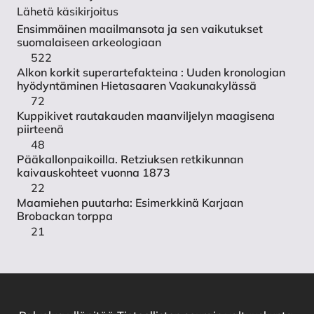
Lähetä käsikirjoitus
Ensimmäinen maailmansota ja sen vaikutukset
suomalaiseen arkeologiaan
522
Alkon korkit superartefakteina : Uuden kronologian
hyödyntäminen Hietasaaren Vaakunakylässä
72
Kuppikivet rautakauden maanviljelyn maagisena
piirteenä
48
Pääkallonpaikoilla. Retziuksen retkikunnan
kaivauskohteet vuonna 1873
22
Maamiehen puutarha: Esimerkkinä Karjaan
Brobackan torppa
21