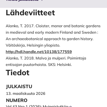
Lähdeviitteet
Alanko, T. 2017. Cloister, manor and botanic gardens
in medieval and early modern Finland and Sweden :
An archaeobotanical approach to garden history.
Väitöskirja, Helsingin yliopisto.
http://hdl.handle.net/10138/177559
Alanko, T. 2018. Malva ja mulperi. Poimintoja
entisajan puutarhoista. SKS: Helsinki.
Tiedot
JULKAISTU
13. maaliskuuta 2026
NUMERO
Vol 43 Nro 1 (2026): Muinaistutkija