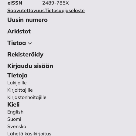
eISSN
2489-785X
Saavutettavuus
Tietosuojaseloste
Uusin numero
Arkistot
Tietoa
Rekisteröidy
Tietoa julkaisusta
Toimituskunta
Kirjaudu sisään
Käsikirjoitukset
Tietoja
Lukijoille
Ohjeet vertaisarvioijalle
Kirjoittajille
Tietosuojaseloste
Kirjastonhoitajille
Yhteystiedot
Kieli
English
Suomi
Svenska
Lähetä käsikirjoitus