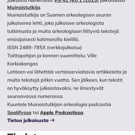
Julkaistu numerossa
Vol 42 Nro 1 (2025)
julkaisussa
Muinaistutkija
.
Muinaistutkija on Suomen arkeologisen seuran
julkaisema lehti, joka julkaisee arkeologista
tutkimusta ja muita arkeologiaan liittyviä tekstejä
ensisijaisesti kotimaisilla kielillä.
ISSN 2489-785X (verkkojulkaisu)
Taittopohjan ja kannen suunnittelu: Ville
Korkiakangas
Lehteen voi lähettää vertaisarvioitavia artikkeleita ja
muita tekstejä pitkin vuotta. Sen jälkeen, kun tekstit
on hyväksytty julkaistavaksi, ne ilmestyvät
seuraavassa numerossa.
Kuuntele Muinaistutkijan arkeologia podcastia
Spotifyssa
tai
Apple Podcastissa
.
Tietoa julkaisusta