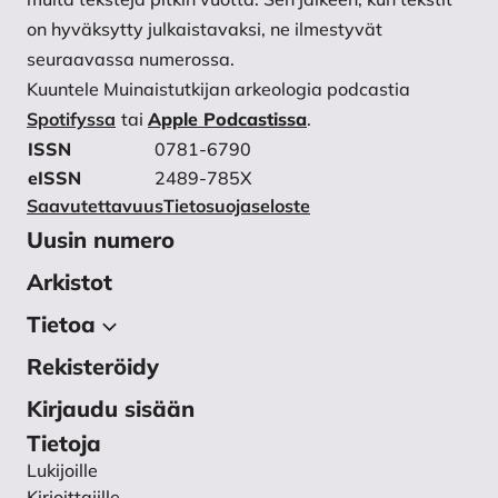
on hyväksytty julkaistavaksi, ne ilmestyvät
seuraavassa numerossa.
Kuuntele Muinaistutkijan arkeologia podcastia
Spotifyssa
tai
Apple Podcastissa
.
ISSN
0781-6790
eISSN
2489-785X
Saavutettavuus
Tietosuojaseloste
Uusin numero
Arkistot
Tietoa
Rekisteröidy
Tietoa julkaisusta
Toimituskunta
Kirjaudu sisään
Käsikirjoitukset
Tietoja
Lukijoille
Ohjeet vertaisarvioijalle
Kirjoittajille