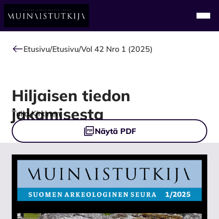
Alkuun
Navi
Etusivu
/
Etusivu
/
Vol 42 Nro 1 (2025)
Hiljaisen tiedon
jakamisesta
Authors
Tuija Kirkinen
Tiedostot
Näytä PDF