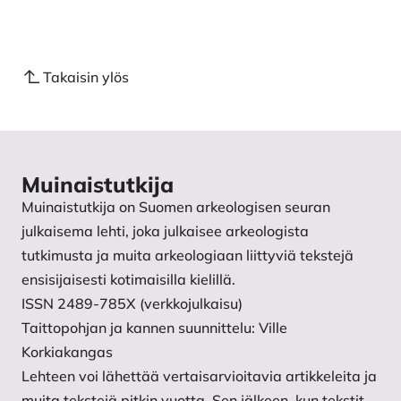
Takaisin ylös
Muinaistutkija
Muinaistutkija on Suomen arkeologisen seuran
julkaisema lehti, joka julkaisee arkeologista
tutkimusta ja muita arkeologiaan liittyviä tekstejä
ensisijaisesti kotimaisilla kielillä.
ISSN 2489-785X (verkkojulkaisu)
Taittopohjan ja kannen suunnittelu: Ville
Korkiakangas
Lehteen voi lähettää vertaisarvioitavia artikkeleita ja
muita tekstejä pitkin vuotta. Sen jälkeen, kun tekstit