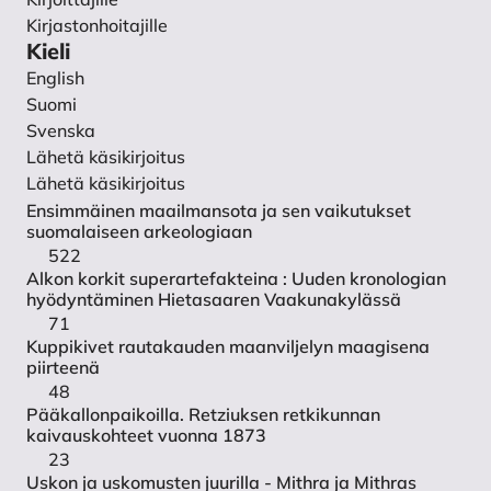
Tietosuojaseloste
Kirjastonhoitajille
Yhteystiedot
Kieli
English
Suomi
Svenska
Lähetä käsikirjoitus
Lähetä käsikirjoitus
Ensimmäinen maailmansota ja sen vaikutukset
suomalaiseen arkeologiaan
522
Alkon korkit superartefakteina : Uuden kronologian
hyödyntäminen Hietasaaren Vaakunakylässä
71
Kuppikivet rautakauden maanviljelyn maagisena
piirteenä
48
Pääkallonpaikoilla. Retziuksen retkikunnan
kaivauskohteet vuonna 1873
23
Uskon ja uskomusten juurilla - Mithra ja Mithras