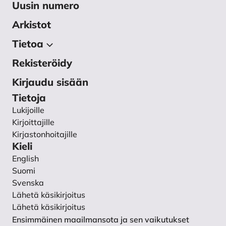
Uusin numero
Arkistot
Tietoa
Rekisteröidy
Tietoa julkaisusta
Toimituskunta
Kirjaudu sisään
Käsikirjoitukset
Tietoja
Lukijoille
Ohjeet vertaisarvioijalle
Kirjoittajille
Tietosuojaseloste
Kirjastonhoitajille
Yhteystiedot
Kieli
English
Suomi
Svenska
Lähetä käsikirjoitus
Lähetä käsikirjoitus
Ensimmäinen maailmansota ja sen vaikutukset