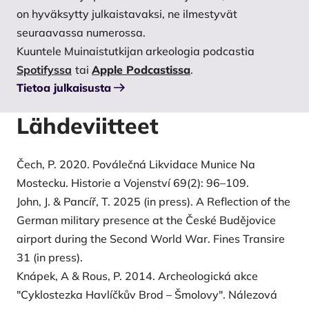
on hyväksytty julkaistavaksi, ne ilmestyvät
seuraavassa numerossa.
Kuuntele Muinaistutkijan arkeologia podcastia
Spotifyssa
tai
Apple Podcastissa
.
Tietoa julkaisusta
Lähdeviitteet
Čech, P. 2020. Poválečná Likvidace Munice Na
Mostecku. Historie a Vojenství 69(2): 96–109.
John, J. & Pancíř, T. 2025 (in press). A Reflection of the
German military presence at the České Budějovice
airport during the Second World War. Fines Transire
31 (in press).
Knápek, A & Rous, P. 2014. Archeologická akce
"Cyklostezka Havlíčkův Brod – Šmolovy". Nálezová