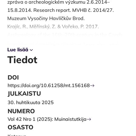
zpráva o archeologickém výzkumu 2.6.2014–
15.8.2014. Research report. MVHB č. 2014/27.
Muzeum Vysočiny Havlíčkův Brod.
Krajíc, R., Měřínský, Z. & Vařeka, P. 2017.
Archaeology of the 16th–20th century in the Czech
Republic. Archaeologia Historica 42(2): 367–399.
Lue lisää
https://doi.org/10.5817/AH2017-2-1
Tiedot
Pancíř, T. 2020. Aviation Archaeology in South
Bohemia. Rescue excavation at Airport Planá České
Budějovice. P. Drnovský, P. Hejhal & L, Rytíř (eds.)
DOI
Archaeology of Conflicts II: 225–244. Červený
https://doi.org/10.61258/mt.156168
Kostelec: Pavel Mervart Publishing.
JULKAISTU
Pecha, M. & Vondra, V. 2006. Českobudějovicko v
30. huhtikuuta 2025
době nacistické okupace a osvobození 1939-1945.
NUMERO
České Budějovice: Self-publication.
Vol 42 Nro 1 (2025): Muinaistutkija
Rajlich, J. 1997. Mustangy nad protektorátem:
OSASTO
operace britského a amerického letectva nad českými