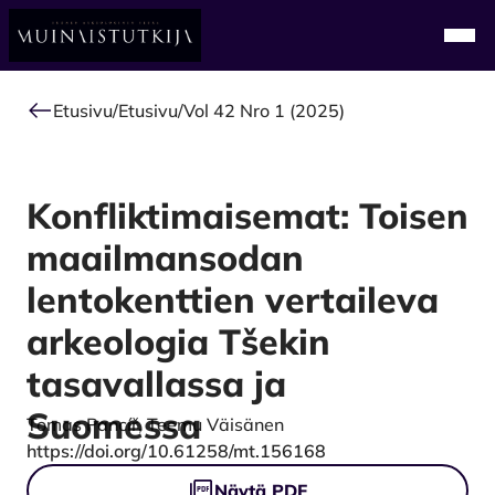
Alkuun
Navi
Etusivu
/
Etusivu
/
Vol 42 Nro 1 (2025)
Konfliktimaisemat: Toisen
maailmansodan
lentokenttien vertaileva
arkeologia Tšekin
tasavallassa ja
Suomessa
Authors
Tomas Pancíř, Teemu Väisänen
DOI
https://doi.org/10.61258/mt.156168
Tiedostot
Näytä PDF