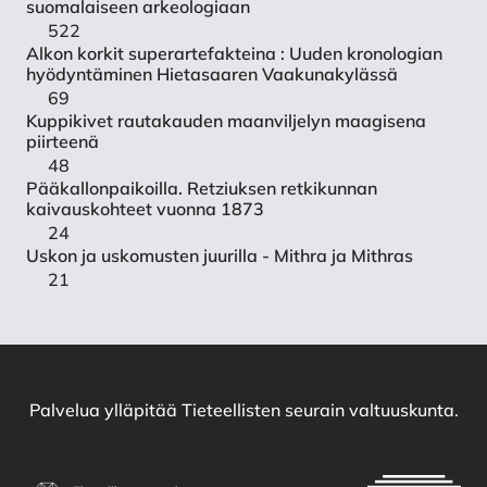
suomalaiseen arkeologiaan
522
Alkon korkit superartefakteina : Uuden kronologian
hyödyntäminen Hietasaaren Vaakunakylässä
69
Kuppikivet rautakauden maanviljelyn maagisena
piirteenä
48
Pääkallonpaikoilla. Retziuksen retkikunnan
kaivauskohteet vuonna 1873
24
Uskon ja uskomusten juurilla - Mithra ja Mithras
21
Palvelua ylläpitää
Tieteellisten seurain valtuuskunta
.