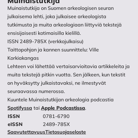
Muinaistutkija
45. Documentation of Messerschmitt Me 262 crashes
Muinaistutkija on Suomen arkeologisen seuran
in Bohemia. P. Drnovský, P. Hejhal & L, Rytíř (eds.)
julkaisema lehti, joka julkaisee arkeologista
Archaeology of Conflicts II: 225–244. Červený
tutkimusta ja muita arkeologiaan liittyviä tekstejä
Kostelec: Pavel Mervart Publishing.
ensisijaisesti kotimaisilla kielillä.
Väisänen, T., Härmä, S.-V. & Fagerholm, F. 2021.
ISSN 2489-785X (verkkojulkaisu)
Varjojen aika: Esittelyssä konfliktiarkeologinen
Taittopohjan ja kannen suunnittelu: Ville
lukiolaiskaivaus Porin metsässä. Muinaistutkija
Korkiakangas
2021(1): 2–11.
Lehteen voi lähettää vertaisarvioitavia artikkeleita ja
Väisänen, T., Pancíř, T. & Pauley, C. 2023.
muita tekstejä pitkin vuotta. Sen jälkeen, kun tekstit
Documentation and preservation of German WWII
on hyväksytty julkaistavaksi, ne ilmestyvät
Airfields in Finland. SKAS 2023(1): 2–15.
seuraavassa numerossa.
Kuuntele Muinaistutkijan arkeologia podcastia
Spotifyssa
tai
Apple Podcastissa
.
ISSN
0781-6790
eISSN
2489-785X
Saavutettavuus
Tietosuojaseloste