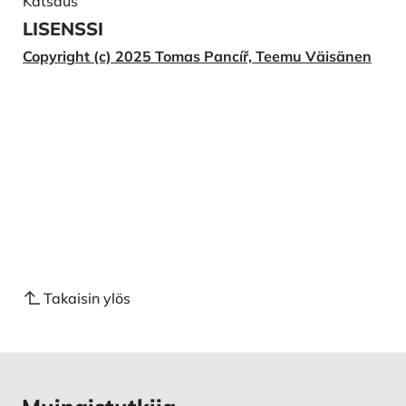
Katsaus
zeměmi a německá obrana. Prague: MBI.
LISENSSI
Rak, M. 2013. Archeologie konfliktů 20. století. P.
Copyright (c) 2025 Tomas Pancíř, Teemu Väisänen
Vařeka (ed.) Archeologie 19. a 20. století. Přístupy –
Metody – Témata: 115–136. Plzeň: Západočeská
univerzita v Plzni.
Rak, M. 2014. Archeologie konfliktů 20. století:
Aeroarcheologie: Historie – témata – metody –
příklady. Plzeň: Západočeská univerzita v Plzni.
Seleši, K. & Hasil, J. 2025 (in press). Jaro 1945 na
polním letišti Klecany (okr. Praha – východ):
případová studie z archeologie resilienčních strategií
a letecké války. Archaeologia Historica 50.
Takaisin ylös
Vařeka, P. (ed.) 2013. Archeologie 19. a 20. století.
Přístupy – Metody – Témata. Plzeň: Západočeská
univerzita v Plzni.
Vladař, J. 2020. Archaeology of the Air War 1939–