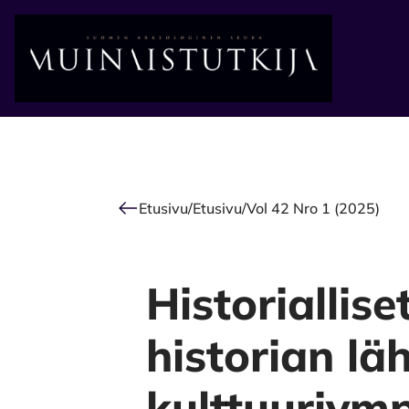
Alkuun
Etusivu
/
Etusivu
/
Vol 42 Nro 1 (2025)
Historiallis
historian lä
kulttuuriym