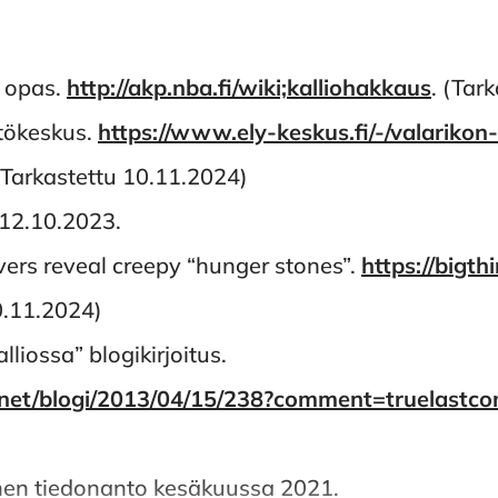
n opas.
http://akp.nba.fi/wiki;kalliohakkaus
. (Tar
stökeskus.
https://www.ely-keskus.fi/-/valarikon
Tarkastettu 10.11.2024)
 12.10.2023.
ivers reveal creepy “hunger stones”.
https://bigt
0.11.2024)
lliossa” blogikirjoitus.
n.net/blogi/2013/04/15/238?comment=truelastc
nen tiedonanto kesäkuussa 2021.