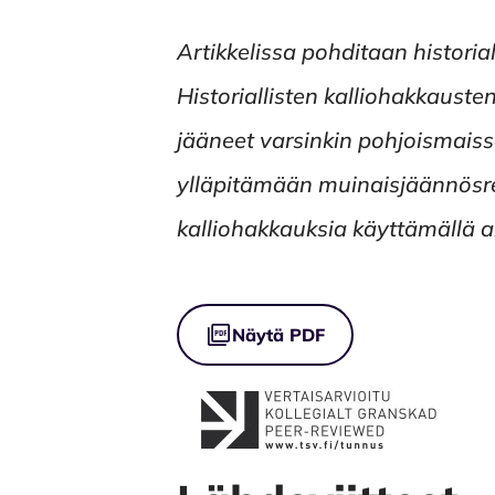
Artikkelissa pohditaan historial
Historiallisten kalliohakkaust
jääneet varsinkin pohjoismais
ylläpitämään muinaisjäännösreki
kalliohakkauksia käyttämällä ar
Tiedostot
Näytä PDF