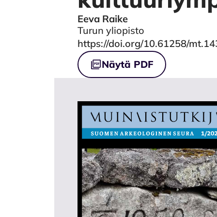
Eeva Raike
Authors
Turun yliopisto
DOI
https://doi.org/10.61258/mt.1
Tiedostot
Näytä PDF