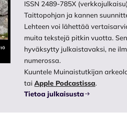
ISSN 2489-785X (verkkojulkaisu
Taittopohjan ja kannen suunnitt
Lehteen voi lähettää vertaisarvi
muita tekstejä pitkin vuotta. Sen
hyväksytty julkaistavaksi, ne i
numerossa.
Kuuntele Muinaistutkijan arkeo
tai
Apple Podcastissa
.
Tietoa julkaisusta