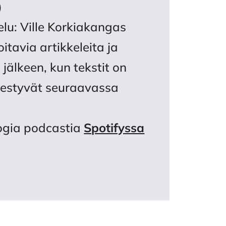
)
elu: Ville Korkiakangas
oitavia artikkeleita ja
 jälkeen, kun tekstit on
lmestyvät seuraavassa
logia podcastia
Spotifyssa