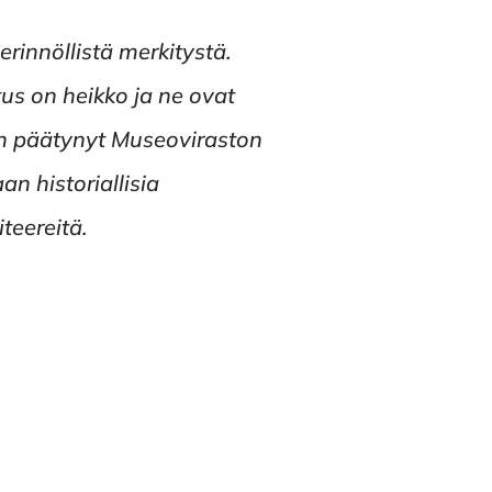
perinnöllistä merkitystä.
us on heikko ja ne ovat
on päätynyt Museoviraston
n historiallisia
teereitä.