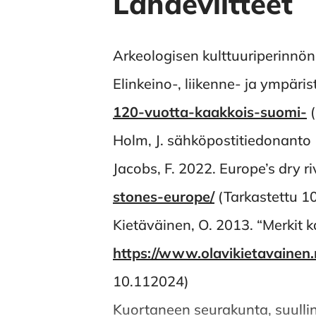
Lähdeviitteet
Arkeologisen kulttuuriperinnö
Elinkeino-, liikenne- ja ympäri
120-vuotta-kaakkois-suomi-
(
Holm, J. sähköpostitiedonanto
Jacobs, F. 2022. Europe’s dry r
stones-europe/
(Tarkastettu 1
Kietäväinen, O. 2013. “Merkit ka
https://www.olavikietavaine
10.112024)
Kuortaneen seurakunta, suulli