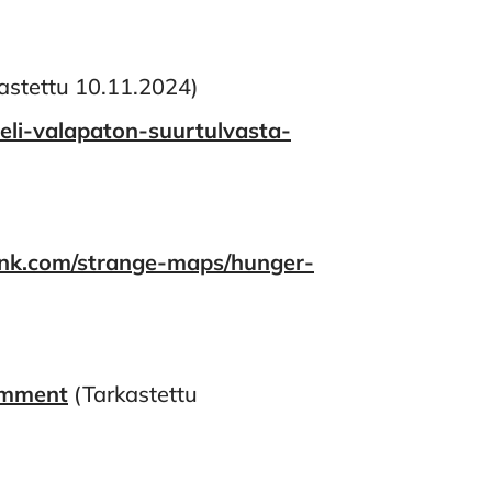
kastettu 10.11.2024)
-eli-valapaton-suurtulvasta-
hink.com/strange-maps/hunger-
omment
(Tarkastettu