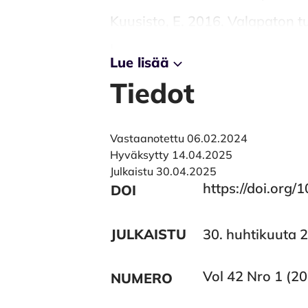
Kuusisto, E. 2016. Valapaton 
Luonnonsuojeluliitto.
https://
Lue lisää
tammikuun-avovesiin/
(Tarkas
Tiedot
Leppänen, J. & Raike, E. 202
Arkeologinen tarkkuusinventoin
Vastaanotettu 06.02.2024
Hyväksytty 14.04.2025
Lind, J. 1988. Rillankivi ja O
Julkaistu 30.04.2025
Museum 95: 53–79.
https://jo
https://doi.org
DOI
Lohmann, P. 2020. Historical Gr
JULKAISTU
30. huhtikuuta 
https://doi.org/10.13128/jem
Maanmittauslaitos.
https://ww
Vol 42 Nro 1 (20
NUMERO
Maaranen, P. 1998. Hanko Hauen