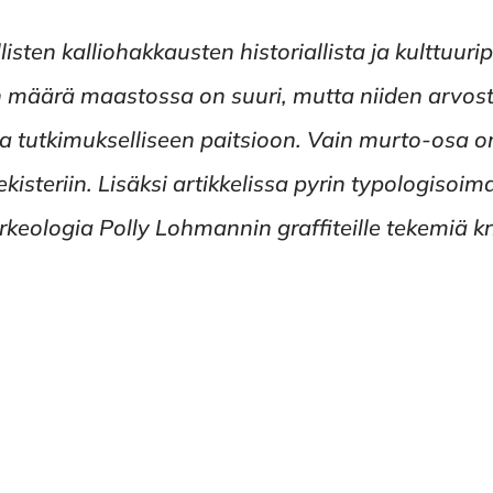
listen kalliohakkausten historiallista ja kulttuuri
en määrä maastossa on suuri, mutta niiden arvost
sa tutkimukselliseen paitsioon. Vain murto-osa 
steriin. Lisäksi artikkelissa pyrin typologisoimaa
keologia Polly Lohmannin graffiteille tekemiä kri