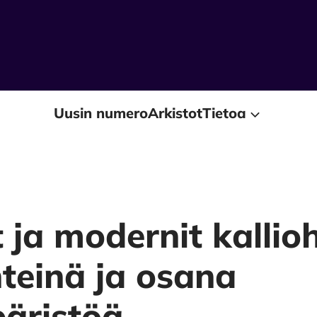
Uusin numero
Arkistot
Tietoa
et ja modernit kalli
hteinä ja osana
päristöä