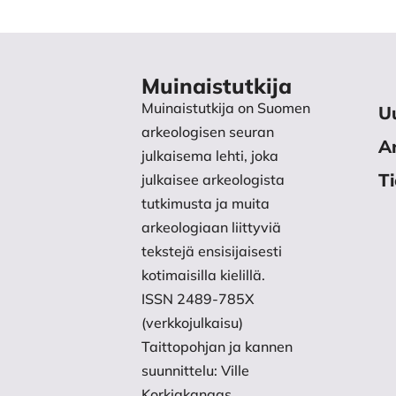
(Tarkastettu 10.11.2024)
Pykälistö, P. 2017. Valapaton 
autonomian ajan lopulla. Pro g
Muinaistutkija
Muinaistutkija on Suomen
U
kulttuurin ja taiteen tutkimuks
arkeologisen seuran
Ar
Raike, E. 2017. Mies Tähtien t
julkaisema lehti, joka
T
julkaisee arkeologista
Satakunta XXXIV. Harjavalta: S
tutkimusta ja muita
Raike, E., Henttinen H. & Sau
arkeologiaan liittyviä
tekstejä ensisijaisesti
carving site, West Coast Finla
kotimaisilla kielillä.
Finland.
ISSN 2489-785X
(verkkojulkaisu)
Raike, E. 2023 (käsikirjoitus): 
Taittopohjan ja kannen
Salo, U. 1962. Tyltyn kalliopiir
suunnittelu: Ville
Korkiakangas