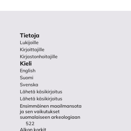
sö ja luonnonkatastrofi
, Filosofian, historian,
Tietoja
pisto.
Lukijoille
Kirjoittajille
ertomusten Reposaari.
Kirjastonhoitajille
Kieli
English
aari Takaranta. Historic rock
Suomi
Svenska
 The Archaeological Society of
Lähetä käsikirjoitus
Lähetä käsikirjoitus
Ensimmäinen maailmansota
kkojen merkitsijöinä.
ja sen vaikutukset
suomalaiseen arkeologiaan
522
Alkon korkit